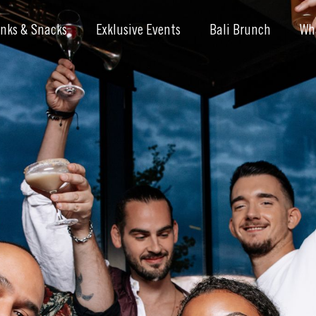
inks & Snacks
Exklusive Events
Bali Brunch
Wh